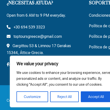
¿NECESITAS AYUDA?
SOPORT
Open from 6 AM to 9 PM everyday.
Condiciones
Política de 
+30 694 539 3323
toptoursgreece@gmail.com
Política de 
Gargittou 53 & Limnou 17 Gerakas
Política de
15344, Áttica-Grecia.
We value your privacy
We use cookies to enhance your browsing experience, serv
personalized ads or content, and analyze our traffic. By
clicking "Accept All", you consent to our use of cookies.
Customize
Reject All
Accept All
Copyright © 2025 Tours Greece. All rights reserved.