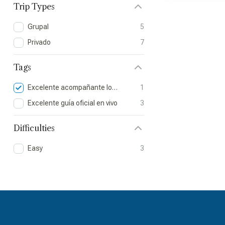
Trip Types
Grupal
5
Privado
7
Tags
Excelente acompañante local
1
Excelente guía oficial en vivo
3
Difficulties
Easy
3