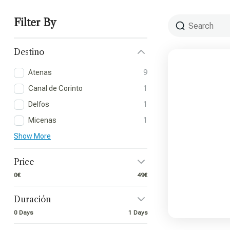
Filter By
Destino
Atenas
9
Canal de Corinto
1
Delfos
1
Micenas
1
Show More
Price
0€
49€
Duración
0 Days
1 Days