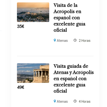
Visita de la
Acrópolis en
español con
excelente guía
35
€
oficial
Atenas
2 Horas
Visita guiada de
Atenas y Acrópolis
en español con
excelente guía
49
€
oficial
Atenas
4 Horas