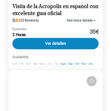
Visita de la Acrópolis en español con
excelente guía oficial
5
(33 Reviews)
See more details
Duración
Excelente guía oficial en vivo
35€
2 Horas
Disfruta de una visita guiada por el interior del
Ver detalles
recinto arqueológico más destacado de toda
Grecia, declarado por la Unesco patrimonio de
Availability:
la humanidad. Evita...
Atenas
Ene
Feb
Mar
Abr
May
Jun
Jul
Ago
Sep
Oct
Nov
Dic
1 persona