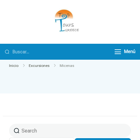
TopToursGreece
Menú
Inicio
Excursiones
Micenas