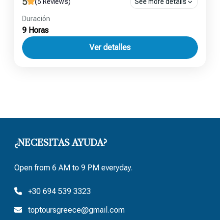
5
(5 Reviews)
See more details
Canal de Corinto
,
Micenas
,
Nauplia
Duración
9 Horas
Ver detalles
¿NECESITAS AYUDA?
Open from 6 AM to 9 PM everyday.
+30 694 539 3323
toptoursgreece@gmail.com